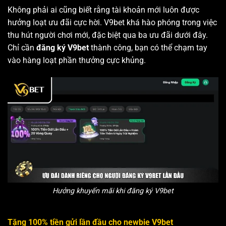
Không phải ai cũng biết rằng tài khoản mới luôn được
hưởng loạt ưu đãi cực hời. V9bet khá hào phóng trong việc
thu hút người chơi mới, đặc biệt qua ba ưu đãi dưới đây.
Chỉ cần
đăng ký V9bet
thành công, bạn có thể chạm tay
vào hàng loạt phần thưởng cực khủng.
Hưởng khuyến mãi khi đăng ký V9bet
Tặng 100% tiền gửi lần đầu cho newbie V9bet