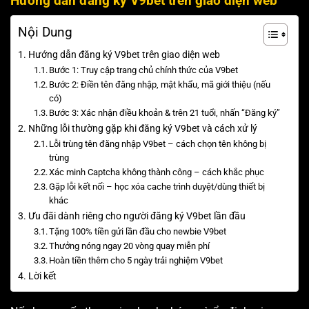
Hướng dẫn đăng ký V9bet trên giao diện web
Nội Dung
Hướng dẫn đăng ký V9bet trên giao diện web
Bước 1: Truy cập trang chủ chính thức của V9bet
Bước 2: Điền tên đăng nhập, mật khẩu, mã giới thiệu (nếu
có)
Bước 3: Xác nhận điều khoản & trên 21 tuổi, nhấn “Đăng ký”
Những lỗi thường gặp khi đăng ký V9bet và cách xử lý
Lỗi trùng tên đăng nhập V9bet – cách chọn tên không bị
trùng
Xác minh Captcha không thành công – cách khắc phục
Gặp lỗi kết nối – học xóa cache trình duyệt/dùng thiết bị
khác
Ưu đãi dành riêng cho người đăng ký V9bet lần đầu
Tặng 100% tiền gửi lần đầu cho newbie V9bet
Thưởng nóng ngay 20 vòng quay miễn phí
Hoàn tiền thêm cho 5 ngày trải nghiệm V9bet
Lời kết