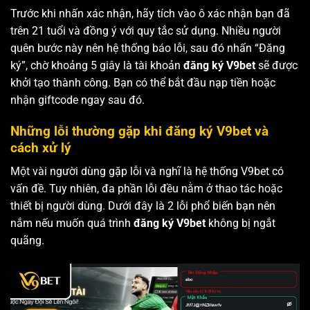
Trước khi nhấn xác nhận, hãy tích vào ô xác nhận bạn đã
trên 21 tuổi và đồng ý với quy tắc sử dụng. Nhiều người
quên bước này nên hệ thống báo lỗi, sau đó nhấn “Đăng
ký”, chờ khoảng 5 giây là tài khoản
đăng ký V9bet
sẽ được
khởi tạo thành công. Bạn có thể bắt đầu nạp tiền hoặc
nhận giftcode ngay sau đó.
Những lỗi thường gặp khi đăng ký V9bet và
cách xử lý
Một vài người dùng gặp lỗi và nghĩ là hệ thống V9bet có
vấn đề. Tuy nhiên, đa phần lỗi đều nằm ở thao tác hoặc
thiết bị người dùng. Dưới đây là 2 lỗi phổ biến bạn nên
nắm nếu muốn quá trình
đăng ký V9bet
không bị ngắt
quãng.