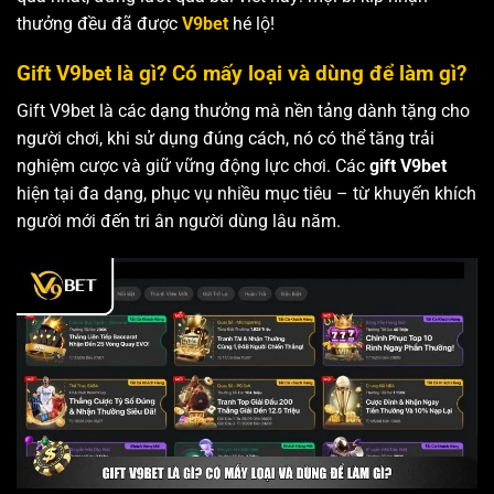
thưởng đều đã được
V9bet
hé lộ!
Gift V9bet là gì? Có mấy loại và dùng để làm gì?
Gift V9bet là các dạng thưởng mà nền tảng dành tặng cho
người chơi, khi sử dụng đúng cách, nó có thể tăng trải
nghiệm cược và giữ vững động lực chơi. Các
gift V9bet
hiện tại đa dạng, phục vụ nhiều mục tiêu – từ khuyến khích
người mới đến tri ân người dùng lâu năm.