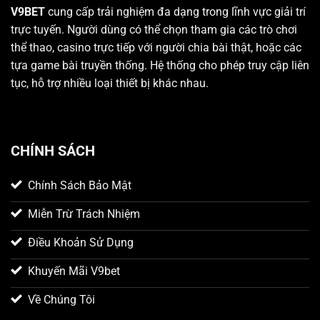
V9BET
cung cấp trải nghiệm đa dạng trong lĩnh vực giải trí
trực tuyến. Người dùng có thể chọn tham gia các trò chơi
thể thao, casino trực tiếp với người chia bài thật, hoặc các
tựa game bài truyền thống. Hệ thống cho phép truy cập liên
tục, hỗ trợ nhiều loại thiết bị khác nhau.
CHÍNH SÁCH
Chính Sách Bảo Mật
Miễn Trừ Trách Nhiệm
Điều Khoản Sử Dụng
Khuyến Mãi V9bet
Về Chúng Tôi