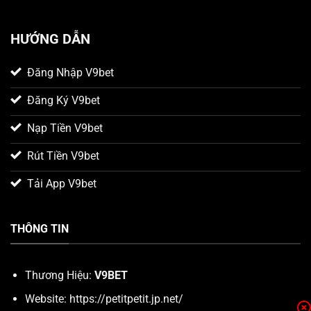
HƯỚNG DẪN
Đăng Nhập V9bet
Đăng Ký V9bet
Nạp Tiền V9bet
Rút Tiền V9bet
Tải App V9bet
THÔNG TIN
Thương Hiệu:
V9BET
Website: https://petitpetit.jp.net/