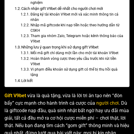
nghiệm
Cách nhận gift V9bet dễ nhất cho người chơi mới
Đăng ký tài khoản V9bet mới và xác minh thông tin cá
nhân
Nhập mã giftcode khi nạp tiền hoặc theo hướng dẫn từ
CSKH
Tham gia nhóm Zalo, Telegram hoặc kênh thông báo của
V9bet
Những lưu ý quan trọng khi sử dụng gift V9bet
Mỗi mã gift chỉ dùng một lần cho một tài khoản V9bet
Hoàn thành vòng cược theo yêu cầu trước khi rút tiền
V9bet
Vi phạm điều khoản sử dụng gift có thể bị thu hồi quà
tặng
Lời kết
Gift
V9bet
vừa là quà tặng, vừa là lời tri ân tạo nên “đòn
bẩy” cực mạnh cho hành trình cá cược của
người chơi
. Dù
là giftcode nạp đầu, quà sinh nhật bất ngờ hay ưu đãi mùa
giải, tất cả đều mở ra cơ hội cược miễn phí – chơi thật, lời
thật. Nếu bạn đang tìm cách “gom gift” thông minh và hiệu
quả nhất, đừng lướt qua bài viết này: mọi bí kíp nhận