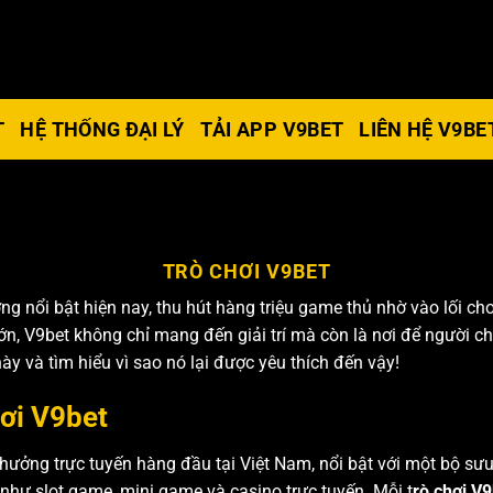
T
HỆ THỐNG ĐẠI LÝ
TẢI APP V9BET
LIÊN HỆ V9BE
TRÒ CHƠI V9BET
ng nổi bật hiện nay, thu hút hàng triệu game thủ nhờ vào lối c
n, V9bet không chỉ mang đến giải trí mà còn là nơi để người chơ
ày và tìm hiểu vì sao nó lại được yêu thích đến vậy!
hơi V9bet
ưởng trực tuyến hàng đầu tại Việt Nam, nổi bật với một bộ sưu
 như slot game, mini game và casino trực tuyến. Mỗi t
rò chơi V