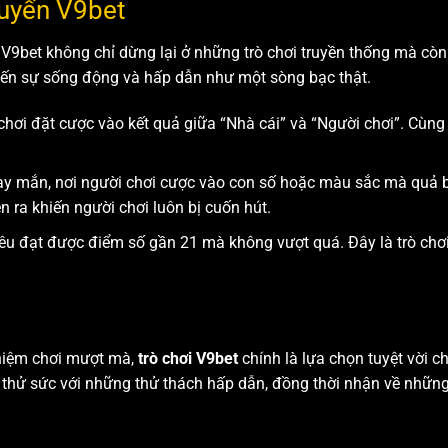
tuyến V9bet
V9bet không chỉ dừng lại ở những trò chơi truyền thống mà còn
 đến sự sống động và hấp dẫn như một sòng bạc thật.
i chơi đặt cược vào kết quả giữa “Nhà cái” và “Người chơi”. Cùng 
 mắn, nơi người chơi cược vào con số hoặc màu sắc mà quả bó
 ra khiến người chơi luôn bị cuốn hút.
 tiêu đạt được điểm số gần 21 mà không vượt quá. Đây là trò chơ
hiệm chơi mượt mà,
trò chơi V9bet
chính là lựa chọn tuyệt vời
 thử sức với những thử thách hấp dẫn, đồng thời nhận về những