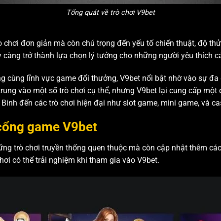
Tổng quát về trò chơi V9bet
hơi đơn giản mà còn chú trọng đến yếu tố chiến thuật, độ thử th
y càng trở thành lựa chọn lý tưởng cho những người yêu thích cá
rong cùng lĩnh vực game đổi thưởng, V9bet nổi bật nhờ vào sự 
trung vào một số trò chơi cụ thể, nhưng V9bet lại cung cấp mộ
Binh đến các trò chơi hiện đại như slot game, mini game, và cas
i cổng game V9bet
g trò chơi truyền thống quen thuộc mà còn cập nhật thêm các
hơi có thể trải nghiệm khi tham gia vào V9bet.