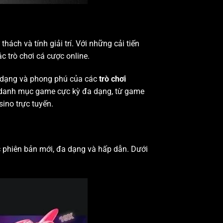
ách và tính giải trí. Với những cải tiến
c trò chơi cá cược online.
đa dạng và phong phú của các
trò chơi
t danh mục game cực kỳ đa dạng, từ game
ino trực tuyến.
 phiên bản mới, đa dạng và hấp dẫn. Dưới