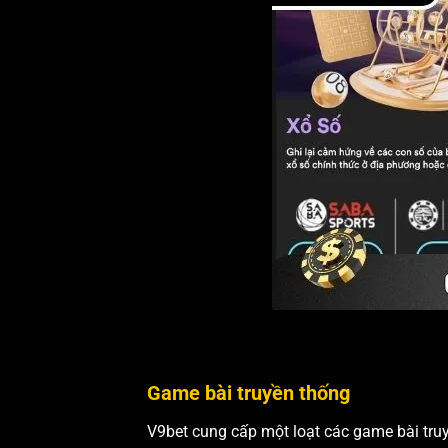
Game bài truyền thống
V9bet cung cấp một loạt các game bài truy