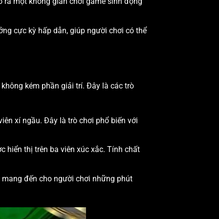
ạo ra một không gian chơi game sinh động
ưởng cực kỳ hấp dẫn, giúp người chơi có thể
hông kém phần giải trí. Đây là các trò
ên xí ngầu. Đây là trò chơi phổ biến với
 hiển thị trên ba viên xúc xắc. Tính chất
o, mang đến cho người chơi những phút