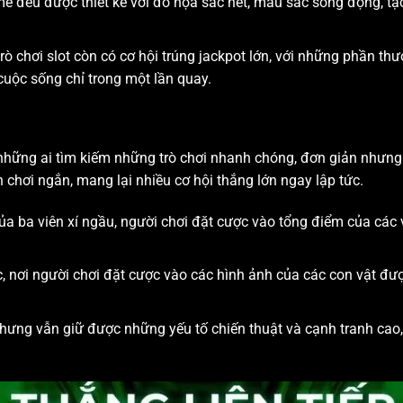
ame đều được thiết kế với đồ họa sắc nét, màu sắc sống động, t
rò chơi slot còn có cơ hội trúng jackpot lớn, với những phần th
cuộc sống chỉ trong một lần quay.
những ai tìm kiếm những trò chơi nhanh chóng, đơn giản nhưng k
n chơi ngắn, mang lại nhiều cơ hội thắng lớn ngay lập tức.
ủa ba viên xí ngầu, người chơi đặt cược vào tổng điểm của các vi
, nơi người chơi đặt cược vào các hình ảnh của các con vật được
 nhưng vẫn giữ được những yếu tố chiến thuật và cạnh tranh ca