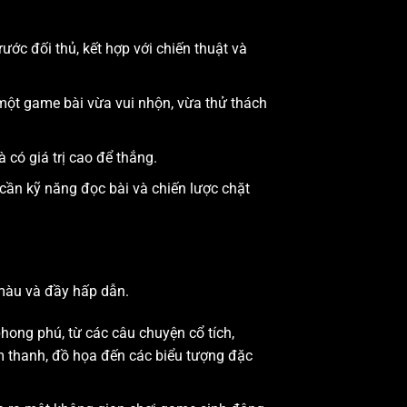
rước đối thủ, kết hợp với chiến thuật và
, một game bài vừa vui nhộn, vừa thử thách
à có giá trị cao để thắng.
cần kỹ năng đọc bài và chiến lược chặt
 màu và đầy hấp dẫn.
hong phú, từ các câu chuyện cổ tích,
âm thanh, đồ họa đến các biểu tượng đặc