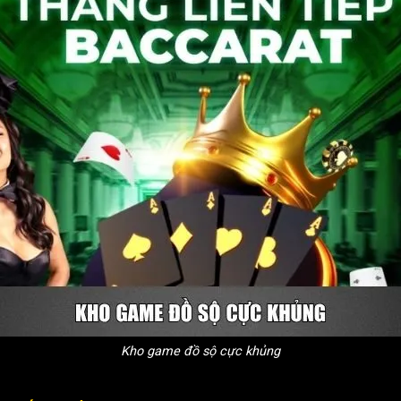
Kho game đồ sộ cực khủng